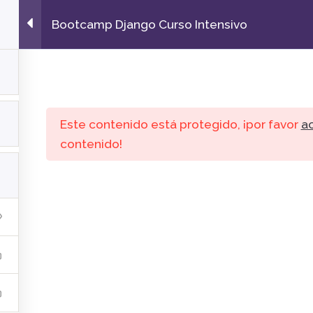
Tienda
Servicios
Sistemas
Bootcamp Django Curso Intensivo
L
Comunidad
Este contenido está protegido, ¡por favor
a
contenido!
Quick Links
as
Tienda
Ca
Servicios
+5
Sistemas
so
Hosting
38
Nosotros