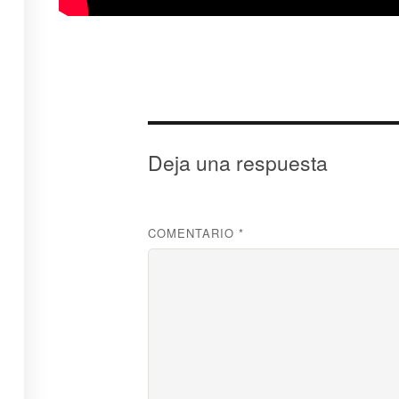
Comunidad
Cursos
© 2025 NoaV
irtual.com
Deja una respuesta
COMENTARIO
*