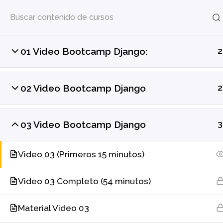
NOAVIRTUA
01 Video Bootcamp Django:
2
Inicio
Todos los Cursos
Django
02 Video Bootcamp Django
2
03 Video Bootcamp Django
3
Servicios
Alojamiento Web / Desarrollo de Sistem
Video 03 (Primeros 15 minutos)
Video 03 Completo (54 minutos)
Material Video 03