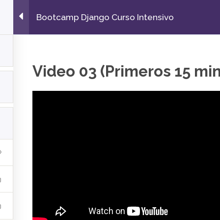
Tienda
Servicios
Sistemas
Bootcamp Django Curso Intensivo
L
Comunidad
Video 03 (Primeros 15 mi
Quick Links
as
Tienda
Ca
Servicios
+5
Sistemas
so
Hosting
38
Nosotros