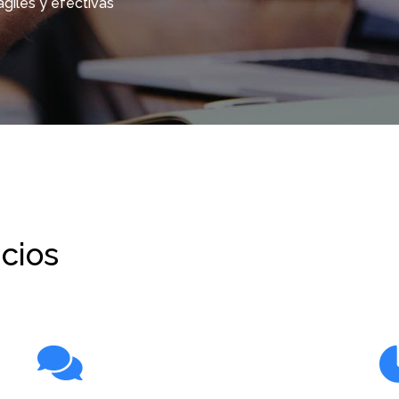
ágiles y efectivas
cios